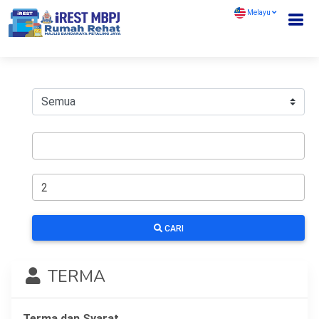
Melayu
CARI
TERMA
Terma dan Syarat