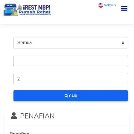
Melayu
CARI
PENAFIAN
Penafian